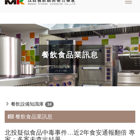
Toggl
navig
餐飲食品業訊息
餐飲設備知識庫
34
餐飲食品業訊息
北投疑似食品中毒事件…近2年食安通報翻倍 專
家：多案未查出結果