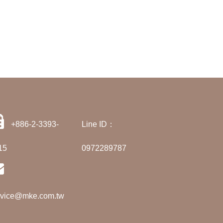
+886-2-3393-
Line ID：
15
0972289787
rvice@mke.com.tw