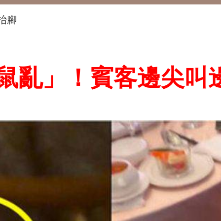
抬腳
鼠亂」！賓客邊尖叫