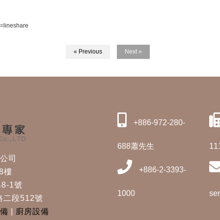
=lineshare
« Previous
Next »
+886-972-280-
688蕭先生
11
修公司
+886-2-3393-
8樓
8-1號
1000
se
二段512號
備
|
廚房設備