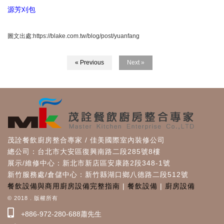
源芳刈包
圖文出處:https://blake.com.tw/blog/post/yuanfang
« Previous
Next »
茂詮餐飲廚房整合專家 / 佳美國際室內裝修公司
總公司：台北市大安區復興南路二段285號8樓
展示/維修中心：新北市新店區安康路2段348-1號
新竹服務處/倉儲中心：新竹縣湖口鄉八德路二段512號
餐飲設備與商用廚房設備完整指南
|
餐飲設備
|
廚房設備
© 2018 . 版權所有
+886-972-280-688蕭先生