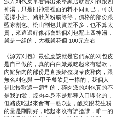
源芳刈包菜單看得出來整家店就賣刈包跟四
神湯，只是四神湯裡面的料不同而已，可以
選擇小肚、豬肚與粉腸等等，價格的部份跟
藍家割包、松山割包其實差不多，也不算太
貴，來這邊好像都會點個刈包配上四神湯，
就是一組的，大概就花個 100元左右。
《源芳刈包》最強應該就是它們家的刈包皮
是自己做的，真的白白嫩嫩吃起來有鬆軟，
內餡豬肉的部份是直接給整塊帶皮豬肉，跟
無名刈包與 一甲子餐飲是一樣的，我個人
是比較歡這一類型的，碎肉派的刈包真的不
是我的愛，焢肉本身不是那種入口即化的，
但豬皮吃起來會有一點Q度，酸菜跟花生粉
的量是剛剛好，吃起來沒有誰搶誰，唯一的