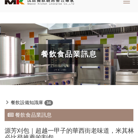
Toggl
navig
餐飲食品業訊息
餐飲設備知識庫
34
餐飲食品業訊息
源芳刈包｜超越一甲子的華西街老味道，米其林
必比登推薦的割包