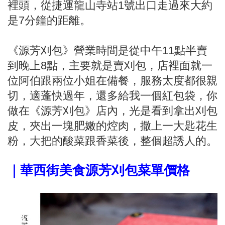
裡頭，從捷運龍山寺站1號出口走過來大約
是7分鐘的距離。
《源芳刈包》營業時間是從中午11點半賣
到晚上8點，主要就是賣刈包，店裡面就一
位阿伯跟兩位小姐在備餐，服務太度都很親
切，適蓬快過年，還多給我一個紅包袋，你
做在《源芳刈包》店內，光是看到拿出刈包
皮，夾出一塊肥嫩的焢肉，撒上一大匙花生
粉，大把的酸菜跟香菜後，整個超誘人的。
｜華西街美食源芳刈包菜單價格