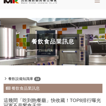
Toggl
navig
餐飲食品業訊息
餐飲設備知識庫
34
餐飲食品業訊息
這幾間「吃到飽餐廳」快收藏！TOP8排行曝光
冠軍不是饗食天堂