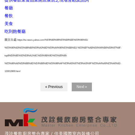
提供餐飲業食品業開店展店之現場會勘及諮詢
餐廳
餐飲
美食
吃到飽餐廳
圖文出處:
https://tw.news.yahoo.com/%E9%80%99%E5%B9%BE%E9%96%93-
%E5%90%83%E5%88%B0%E9%A3%BD%E9%A4%90%E5%BB%B3-%E5%BF%AB%E6%94%B6%E8%97%8F-
top8%E6%8E%92%E8%A1%8C%E6%9B%9D%E5%85%89-
%E5%86%A0%E8%BB%8D%E4%B8%8D%E6%98%AF%E9%A5%97%E9%A3%9F%E5%A4%A9%E5%A0%82-
123012800.html
« Previous
Next »
茂詮餐飲廚房整合專家 / 佳美國際室內裝修公司