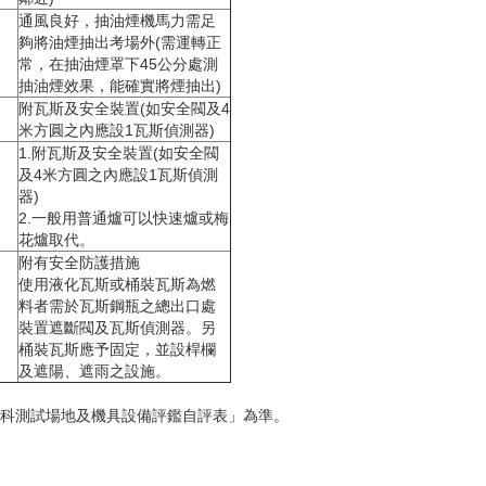
通風良好，抽油煙機馬力需足
夠將油煙抽出考場外(需運轉正
常，在抽油煙罩下45公分處測
抽油煙效果，能確實將煙抽出)
附瓦斯及安全裝置(如安全閥及4
米方圓之內應設1瓦斯偵測器)
1.附瓦斯及安全裝置(如安全閥
及4米方圓之內應設1瓦斯偵測
器)
2.一般用普通爐可以快速爐或梅
花爐取代。
附有安全防護措施
使用液化瓦斯或桶裝瓦斯為燃
料者需於瓦斯鋼瓶之總出口處
裝置遮斷閥及瓦斯偵測器。另
桶裝瓦斯應予固定，並設桿欄
及遮陽、遮雨之設施。
術科測試場地及機具設備評鑑自評表」為準。