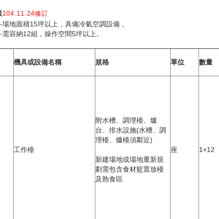
級
104.11.24修訂
-場地面積15坪以上，具備冷氣空調設備 。
-需容納12組，操作空間5坪以上。
機具或設備名稱
規格
單位
數量
附水槽、調理檯、爐
台、排水設施(水槽、調
理檯、爐檯須鄰近)
工作檯
座
1×12
新建場地或場地重新規
劃需包含食材籃置放檯
及熟食區