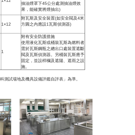
1×12
抽油煙罩下45公分處測抽油煙效
果，能確實將煙抽出)
附瓦斯及安全裝置(如安全閥及4米
1×12
方圓之內應設1瓦斯偵測器)
附有安全防護措施
使用液化瓦斯或桶裝瓦斯為燃料者
需於瓦斯鋼瓶之總出口處裝置遮斷
1
閥及瓦斯偵測器。另桶裝瓦斯應予
固定，並設桿欄及遮陽、遮雨之設
施。
術科測試場地及機具設備評鑑自評表」為準。