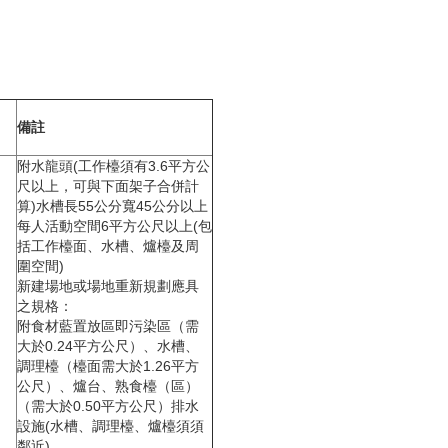
備註
附水龍頭(工作檯須有3.6平方公
尺以上，可與下面架子合併計
算)水槽長55公分寬45公分以上
每人活動空間6平方公尺以上(包
括工作檯面、水槽、爐檯及周
圍空間)
新建場地或場地重新規劃應具
之規格：
附食材藍置放區即污染區（需
大於0.24平方公尺）、水槽、
調理檯（檯面需大於1.26平方
公尺）、爐台、熟食檯（區）
（需大於0.50平方公尺）排水
設施(水槽、調理檯、爐檯須須
鄰近)