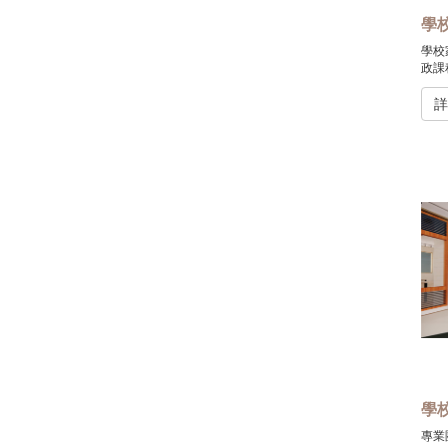
學
學校
政課
專業