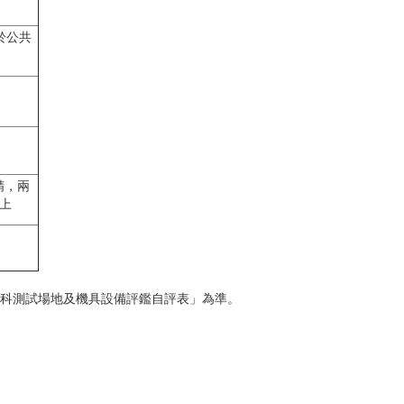
於公共
精，兩
上
術科測試場地及機具設備評鑑自評表」為準。