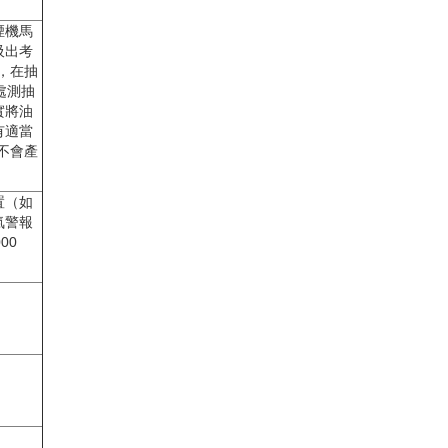
煙機馬
吸出考
，在抽
處測抽
實將油
有適當
不會產
置（如
氣警報
00