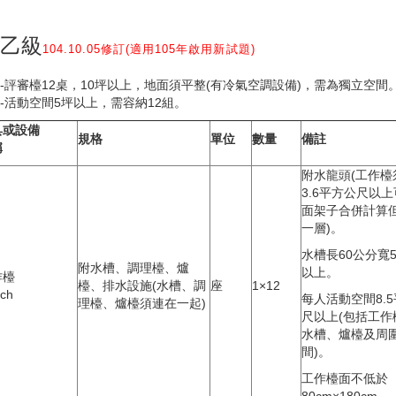
-乙級
104.10.05修訂(適用105年啟用新試題)
-評審檯12桌，10坪以上，地面須平整(有冷氣空調設備)，需為獨立空間
-活動空間5坪以上，需容納12組。
具或設備
規格
單位
數量
備註
稱
附水龍頭(工作檯
3.6平方公尺以
面架子合併計算
一層)。
水槽長60公分寬
附水槽、調理檯、爐
以上。
作檯
檯、排水設施(水槽、調
座
1×12
ch
每人活動空間8.
理檯、爐檯須連在一起)
尺以上(包括工作
水槽、爐檯及周
間)。
工作檯面不低於
80cm×180cm。