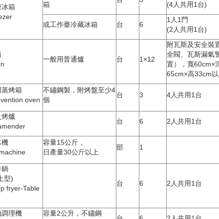
箱
(4人共用1台)
凍冰箱
ezer
1人1門
或工作臺冷藏冰箱
台
6
(2人共用1台)
附瓦斯及安全裝置
箱
全閥、瓦斯漏氣
一般用普通爐
台
1×12
en
置），寬60cm×
65cm×高33cm
用蒸烤箱
不鏽鋼製，附烤盤至少4
台
3
4人共用1台
vention oven
個
火烤爐
台
6
2人共用1台
amender
冰機
容量15公斤，
部
1
 machine
日產量30公斤以上
炸鍋
上型)
台
6
2人共用1台
p fryer-Table
物調理機
容量2公升，不鏽鋼
台
6
2人共用1台