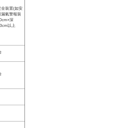
全裝置(如安
斯漏氣警報裝
0cm×深
33cm以上
台
台