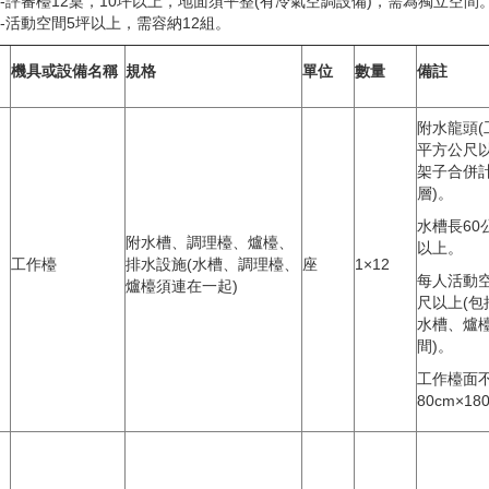
-評審檯12桌，10坪以上，地面須平整(有冷氣空調設備)，需為獨立空間
-活動空間5坪以上，需容納12組。
機具或設備名稱
規格
單位
數量
備註
附水龍頭(
平方公尺
架子合併
層)。
水槽長60
附水槽、調理檯、爐檯、
以上。
工作檯
排水設施(水槽、調理檯、
座
1×12
每人活動空
爐檯須連在一起)
尺以上(包
水槽、爐
間)。
工作檯面
80cm×18