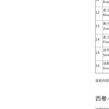
Rob
桌
12
Mix
果
13
Jui
桌
14
Pas
洗
15
Sin
油
16
Gre
規範內
西餐