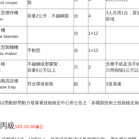
ot coupe
製
上型攪拌機
3人共用1台，置
容量2公升，不鏽鋼製
台
4
er
區域
汁機
台
1×12
ce blander
上型製麵機
手動型
台
1×12
ta maker
手檯
不鏽鋼或塑膠製，
含擦手紙及洗手
只
2
k
容量6公升以上
只間相隔1公尺以
脂截流設備
符合環保規格
組
1
3道過濾
ase trap
容以勞動部勞動力發展署技能檢定中心所公告之「各職類技術士技能檢定
-丙級
103.10.05修訂