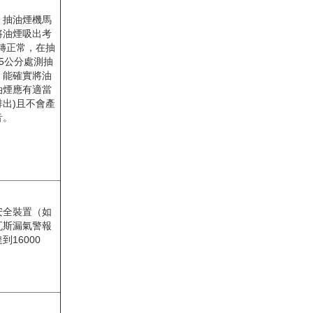
，抽油煙機馬
將油煙吸出考
轉正常，在抽
5公分處測抽
，能確實將油
油煙應有適當
出)且不會產
音。
安全裝置（如
瓦斯漏氣警報
到16000