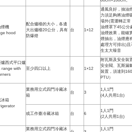
通風良好，抽油
力須足夠將油煙
場外(需運轉正常
配合爐檯的大小，各邊
油煙機
油煙罩下45公分
大出爐檯20公分，具有
台
1×12
ge hood
油煙效果，能確
防爆燈
煙抽出，油煙應
處理方可排出)且
生太大噪音
附瓦斯及安全裝
斯爐西式平口爐
安全閥、瓦斯漏
 range with
至少四口以上
台
1×12
裝置，須達到160
urners
PTU）
業務用立式四門冷藏冰
1人1門
台
3
箱
(4人共用1台)
藏冰箱
rigerator
1人1門
或工作臺冷藏冰箱
台
6
(2人共用1台)
業務用立式四門冷藏冰
1人1門
台
3