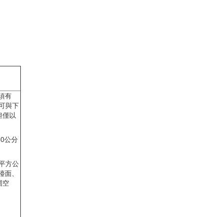
。
須有
上可與下
但僅以
50公分
5平方公
檯面、
圍空