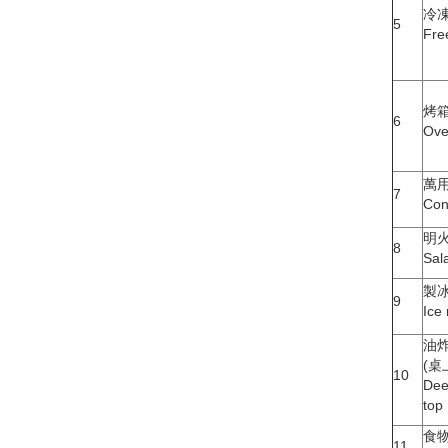
冷
5
Fre
烤
6
Ov
萬
7
Con
明
8
Sal
製
9
Ice
油
(桌
10
Dee
top
食
11