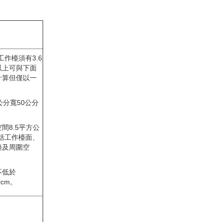
。
工作檯須有3.6
以上可與下面
計算但僅以一
公分寬50公分
間8.5平方公
括工作檯面、
檯及周圍空
不低於
0cm。