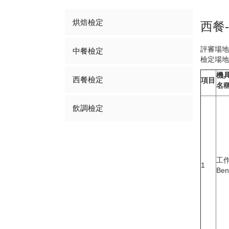
烘焙檢定
西餐
評審場地
中餐檢定
檢定場地
機
西餐檢定
項目
名
飲調檢定
工
1
Ben