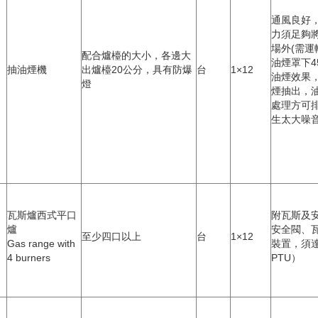
通風良好
力須足夠
場外(需運
配合爐檯的大小，各邊大
油煙罩下4
抽油煙機
出爐檯20公分，具有防爆
台
1×12
油煙效果
燈
煙抽出，
處理方可排
生太大噪
瓦斯爐西式平口
附瓦斯及
爐
安全閥、
至少四口以上
台
1×12
Gas range with
裝置，須達
4 burners
PTU）