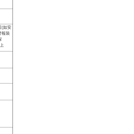
(如安
警報裝
深
以上