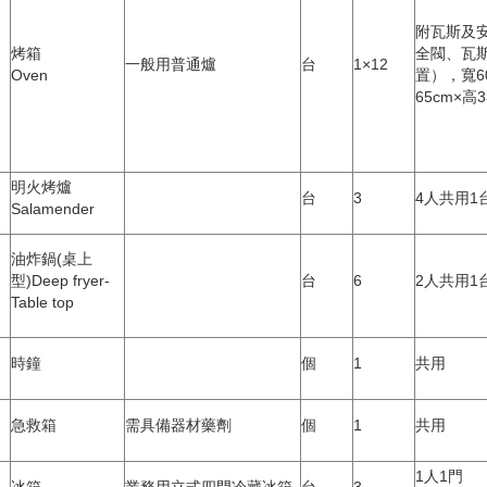
附瓦斯及安
烤箱
全閥、瓦
一般用普通爐
台
1×12
Oven
置），寬6
65cm×高
明火烤爐
台
3
4人共用1
Salamender
油炸鍋(桌上
型)Deep fryer-
台
6
2人共用1
Table top
時鐘
個
1
共用
急救箱
需具備器材藥劑
個
1
共用
1人1門