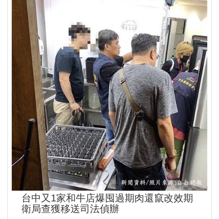
台中又1家和牛店爆囤過期肉還竄改效期
衛局查獲移送司法偵辦