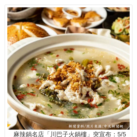
麻辣鍋名店「川巴子火鍋樓」突宣布：5/5