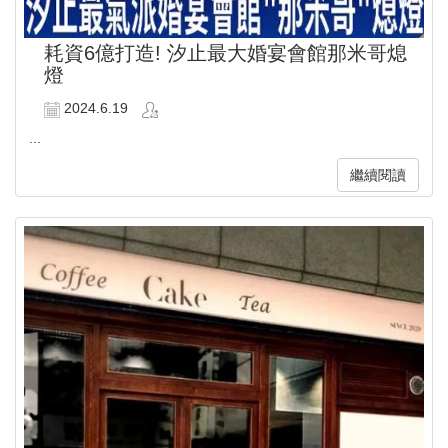
耗資6億打造! 汐止最大婚宴會館那米哥熄
燈
2024.6.19
...
繼續閱讀