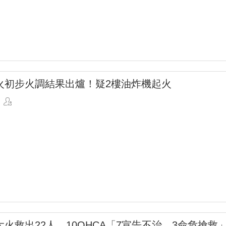
火初步火調結果出爐！疑2樓油炸機起火
火救出22人 10OHCA「7宣告不治、3命危搶救