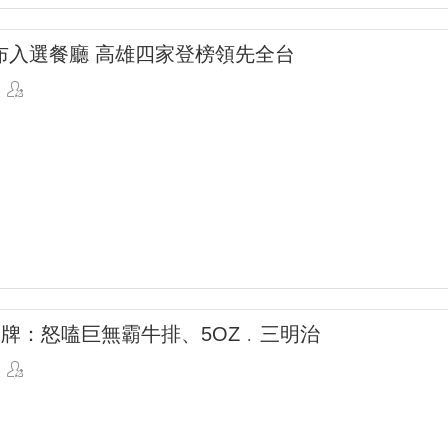
布入選餐廳 高雄四家登榜領先全台
品牌：怒嗑巨無霸牛排、5OZ﹒三明治