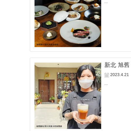
...
新北 旭舊
2023.4.21
...